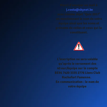
Merci d'envoyer un mail à
j.costa@skynet.be
avec comme objet "Quiz 2017"
en mentionnant le nom de votre
équipe ainsi que les noms et
prénoms de celles et ceux qui la
constituent.
L'inscription ne sera valable
qu'après le versement des
40 eur/équipe sur le compte
BE91 7420 3335 2776 Lions Club
Rochefort Famenne.
En communication : le nom de
votre équipe